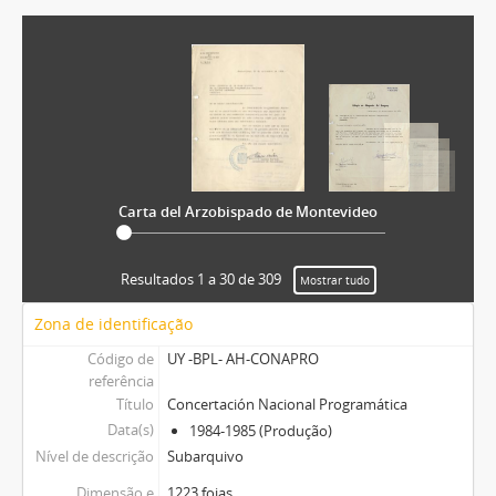
Carta del Arzobispado de Montevideo
Resultados 1 a 30 de 309
Mostrar tudo
Zona de identificação
Código de
UY -BPL- AH-CONAPRO
referência
Título
Concertación Nacional Programática
Data(s)
1984-1985 (Produção)
Nível de descrição
Subarquivo
Dimensão e
1223 fojas