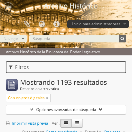
Archivo Histórico
Inicio para administradores
Navegar
Archivo Histórico de la Biblioteca del Poder Legislativo
Filtros
Mostrando 1193 resultados
Descripción archivística
Con objetos digitales
Opciones avanzadas de búsqueda
Imprimir vista previa
Ver :
Ordenar por:
Fecha modificada
Dirección:
Creciente