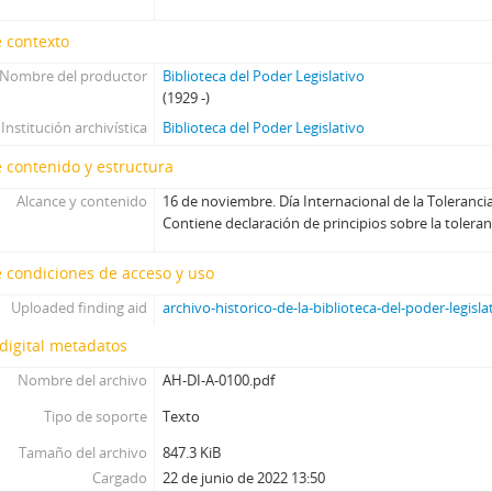
AH-DI-A-0022 - Proyecto Biblioteca Móvil. La Biblioteca del Poder Le
 contexto
AH-DI-A-0023 - ¿Qué es el Republicanismo? Introducción a una tra
AH-DI-A-0024 - Batalla del Río de la Plata
Nombre del productor
Biblioteca del Poder Legislativo
AH-DI-A-0025 - 30 años de Democracia: Parlamento y Prensa
(1929 -)
AH-DI-A-0026 - "La Constitución. Un pacto político"
Institución archivística
Biblioteca del Poder Legislativo
AH-DI-A-0027 - Historia del Libro: los soportes de escritura
 contenido y estructura
AH-DI-A-0028 - El compromiso político de Rodó
Alcance y contenido
16 de noviembre. Día Internacional de la Tolerancia
AH-DI-A-0029 - Día Internacional de la Democracia
Contiene declaración de principios sobre la toleran
AH-DI-A-0030 - Democracia 2030
AH-DI-A-0031 - Día del Periodista
 condiciones de acceso y uso
AH-DI-A-0032 - La Biblioteca se viste de radio
Uploaded finding aid
archivo-historico-de-la-biblioteca-del-poder-legisla
AH-DI-A-0033 - 3ª Bienal de Montevideo
AH-DI-A-0034 - "El Principito"
digital metadatos
AH-DI-A-0035 - Totalitarismo y holocausto: Hannah Arendt en su 
Nombre del archivo
AH-DI-A-0100.pdf
AH-DI-A-0036 - 88º Aniversario de la Biblioteca del Poder Legislati
AH-DI-A-0037 - Día Internacional de la Democracia
Tipo de soporte
Texto
AH-DI-A-0038 - Día del Patrimonio
Tamaño del archivo
847.3 KiB
AH-DI-A-0039 - Día Mundial del Bastón Blanco
Cargado
22 de junio de 2022 13:50