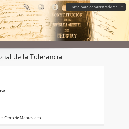
Inicio para administradores
nal de la Tolerancia
teca
n el Cerro de Montevideo