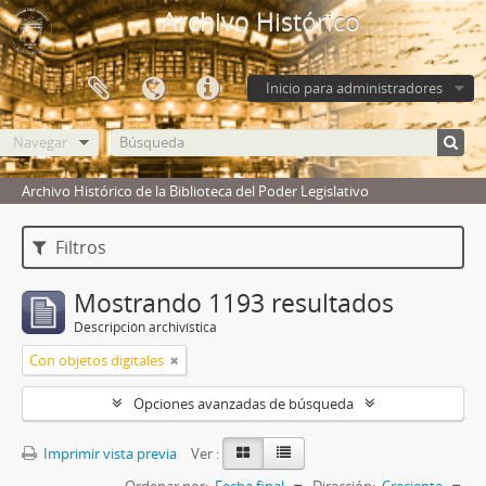
Archivo Histórico
Inicio para administradores
Navegar
Archivo Histórico de la Biblioteca del Poder Legislativo
Filtros
Mostrando 1193 resultados
Descripción archivística
Con objetos digitales
Opciones avanzadas de búsqueda
Imprimir vista previa
Ver :
Ordenar por:
Fecha final
Dirección:
Creciente