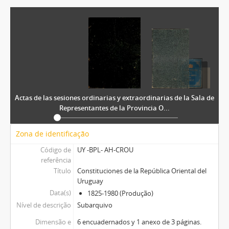
AH-CROU-0004 - Constitución del año 1918
AH-CROU-0005 - Constitución del año 1952
AH-CROU-005 - Constitución del año 1980. Proyecto aprobado por la Asamblea Constituyente
AH-CONAPRO - Concertación Nacional Programática
AH-A.PE - Archivos Personales
Actas de las sesiones ordinarias y extraordinarias de la Sala de
Representantes de la Provincia O...
Zona de identificação
Código de
UY -BPL- AH-CROU
referência
Título
Constituciones de la República Oriental del
Uruguay
Data(s)
1825-1980 (Produção)
Nível de descrição
Subarquivo
Dimensão e
6 encuadernados y 1 anexo de 3 páginas.