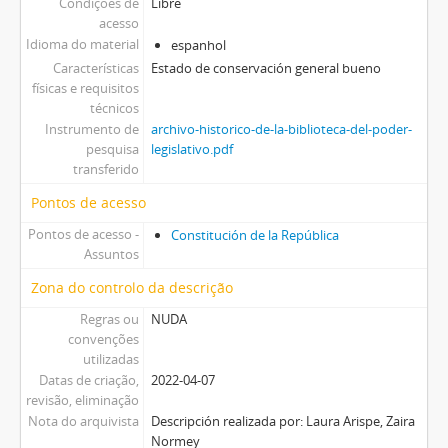
Condições de
Libre
acesso
Idioma do material
espanhol
Características
Estado de conservación general bueno
físicas e requisitos
técnicos
Instrumento de
archivo-historico-de-la-biblioteca-del-poder-
pesquisa
legislativo.pdf
transferido
Pontos de acesso
Pontos de acesso -
Constitución de la República
Assuntos
Zona do controlo da descrição
Regras ou
NUDA
convenções
utilizadas
Datas de criação,
2022-04-07
revisão, eliminação
Nota do arquivista
Descripción realizada por: Laura Arispe, Zaira
Normey