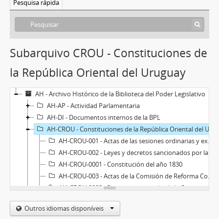
Pesquisa rápida
Subarquivo CROU - Constituciones de
la República Oriental del Uruguay
AH - Archivo Histórico de la Biblioteca del Poder Legislativo
AH-AP - Actividad Parlamentaria
AH-DI - Documentos internos de la BPL
AH-CROU - Constituciones de la República Oriental del Uruguay
AH-CROU-001 - Actas de las sesiones ordinarias y extraordinarias de la Sala de Representantes de la Provincia Oriental y de la Comisión Permanente de 1825
AH-CROU-002 - Leyes y decretos sancionados por la Sala de Representantes y por la Comisión Permanente de la Provincia Oriental de 1825
AH-CROU-0001 - Constitución del año 1830
AH-CROU-003 - Actas de la Comisión de Reforma Constitucional
AH-CROU-0002 - Proyecto aprobado de la Constitución de la República
AH-CROU-0003 - Acta de la sesión celebrada por el H. Senado el día 18 de diciembre de 1917
Outros idiomas disponíveis
AH-CROU-004 - Constitución del año 1934