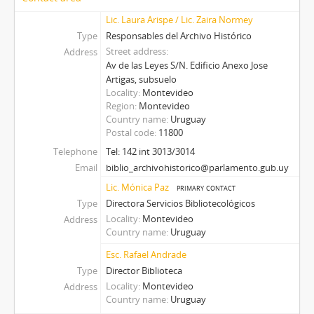
Lic. Laura Arispe / Lic. Zaira Normey
Type
Responsables del Archivo Histórico
Street address
Address
Av de las Leyes S/N. Edificio Anexo Jose
Artigas, subsuelo
Locality
Montevideo
Region
Montevideo
Country name
Uruguay
Postal code
11800
Telephone
Tel: 142 int 3013/3014
Email
biblio_archivohistorico@parlamento.gub.uy
Lic. Mónica Paz
primary contact
Type
Directora Servicios Bibliotecológicos
Locality
Montevideo
Address
Country name
Uruguay
Esc. Rafael Andrade
Type
Director Biblioteca
Locality
Montevideo
Address
Country name
Uruguay