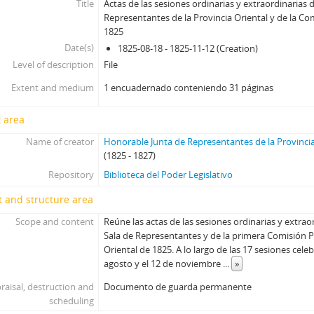
Title
Actas de las sesiones ordinarias y extraordinarias d
Representantes de la Provincia Oriental y de la 
1825
Date(s)
1825-08-18 - 1825-11-12 (Creation)
Level of description
File
Extent and medium
1 encuadernado conteniendo 31 páginas
 area
Name of creator
Honorable Junta de Representantes de la Provincia
(1825 - 1827)
Repository
Biblioteca del Poder Legislativo
 and structure area
Scope and content
Reúne las actas de las sesiones ordinarias y extra
Sala de Representantes y de la primera Comisión 
Oriental de 1825. A lo largo de las 17 sesiones cele
agosto y el 12 de noviembre
...
»
raisal, destruction and
Documento de guarda permanente
scheduling