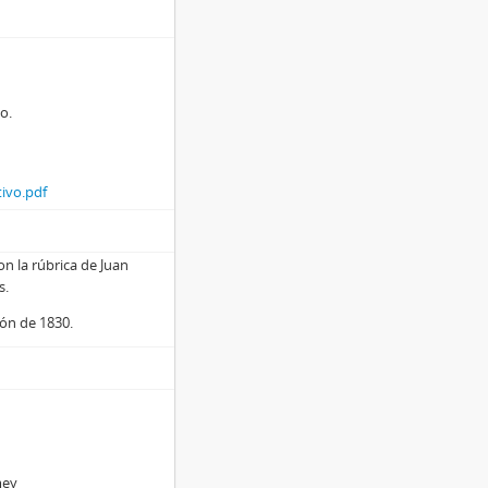
o.
tivo.pdf
n la rúbrica de Juan
s.
ión de 1830.
mey