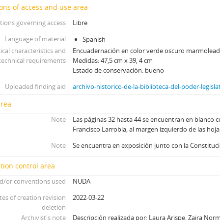
ons of access and use area
tions governing access
Libre
Language of material
Spanish
ical characteristics and
Encuadernación en color verde oscuro marmolead
technical requirements
Medidas: 47,5 cm x 39, 4 cm
Estado de conservación: bueno
Uploaded finding aid
archivo-historico-de-la-biblioteca-del-poder-legisla
area
Note
Las páginas 32 hasta 44 se encuentran en blanco co
Francisco Larrobla, al margen izquierdo de las hoja
Note
Se encuentra en exposición junto con la Constituc
tion control area
d/or conventions used
NUDA
tes of creation revision
2022-03-22
deletion
Archivist's note
Descripción realizada por: Laura Arispe, Zaira Nor