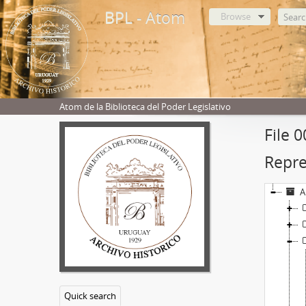
BPL - Atom
Browse
Atom de la Biblioteca del Poder Legislativo
File 
Repre
A
Quick search