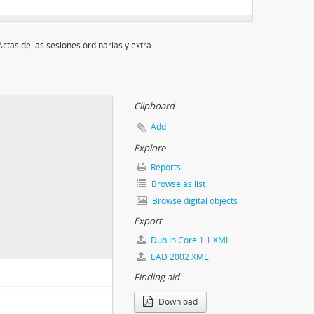
ca
8 de diciembre de 1917
Actas de las sesiones ordinarias y extraordinarias de la Sala de Representantes de la Provincia Oriental y de la Comisión Permanente de 1825
a Asamblea Constituyente
Clipboard
Add
Explore
Reports
Browse as list
Browse digital objects
Export
Dublin Core 1.1 XML
EAD 2002 XML
Finding aid
Download