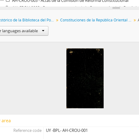
AH-CROU-003 - Actas de la Comisión de Reforma Constitucional
AH-CROU-0002 - Proyecto aprobado de la Constitución de la Repúbli
AH-CROU-0003 - Acta de la sesión celebrada por el H. Senado el día 1
Archivo Histórico de la Biblioteca del Poder Legislativo
Constituciones de la República Oriental del Uruguay
AH-CROU-004 - Constitución del año 1934
AH-CROU-0004 - Constitución del año 1918
r languages available
AH-CROU-0005 - Constitución del año 1952
AH-CROU-005 - Constitución del año 1980. Proyecto aprobado por l
AH-CONAPRO - Concertación Nacional Programática
AH-A.PE - Archivos Personales
y area
Reference code
UY -BPL- AH-CROU-001