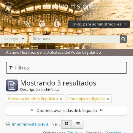
Archivo Histórico
Inicio para administradores
Navegar
Archivo Histórico de la Biblioteca del Poder Legislativo
Filtros
Mostrando 3 resultados
Descripción archivística
Constitución de la República
Con objetos digitales
Opciones avanzadas de búsqueda
Imprimir vista previa
Ver :
Ordenar por:
Titulo
Dirección:
Creciente