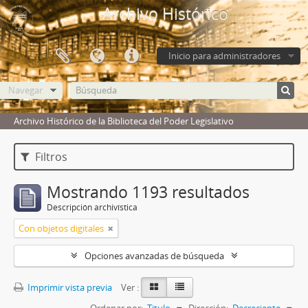
Archivo Histórico
Inicio para administradores
Navegar
Archivo Histórico de la Biblioteca del Poder Legislativo
Filtros
Mostrando 1193 resultados
Descripción archivística
Con objetos digitales
Opciones avanzadas de búsqueda
Imprimir vista previa
Ver :
Ordenar por:
Titulo
Dirección:
Decreciente