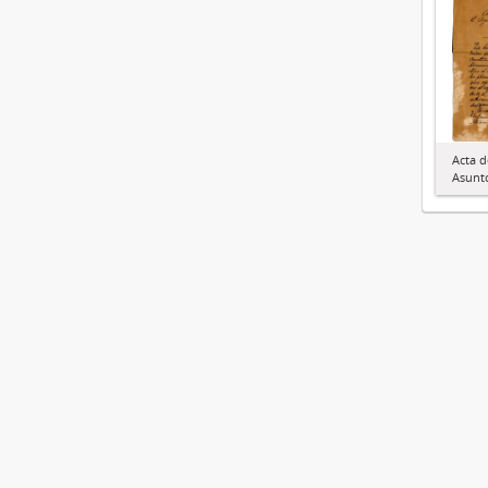
Acta d
Asunto