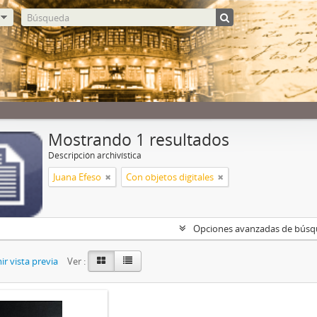
Mostrando 1 resultados
Descripción archivística
Juana Efeso
Con objetos digitales
Opciones avanzadas de bús
r vista previa
Ver :