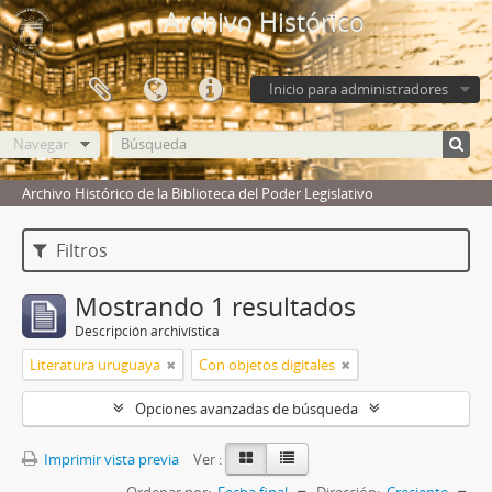
Archivo Histórico
Inicio para administradores
Navegar
Archivo Histórico de la Biblioteca del Poder Legislativo
Filtros
Mostrando 1 resultados
Descripción archivística
Literatura uruguaya
Con objetos digitales
Opciones avanzadas de búsqueda
Imprimir vista previa
Ver :
Ordenar por:
Fecha final
Dirección:
Creciente