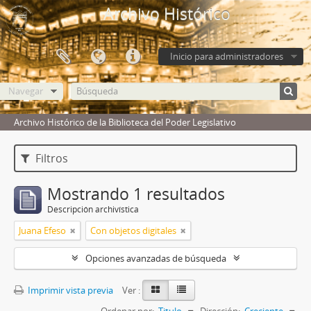
Archivo Histórico
Inicio para administradores
Navegar
Archivo Histórico de la Biblioteca del Poder Legislativo
Filtros
Mostrando 1 resultados
Descripción archivística
Juana Efeso
Con objetos digitales
Opciones avanzadas de búsqueda
Imprimir vista previa
Ver :
Ordenar por:
Titulo
Dirección:
Creciente