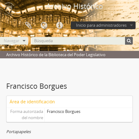
Archivo Histórico
Inicio para administradores
Navegar
Archivo Histórico de la Biblioteca del Poder Legislativo
Francisco Borgues
Área de identificación
Forma autorizada
Francisco Borgues
del nombre
Portapapeles