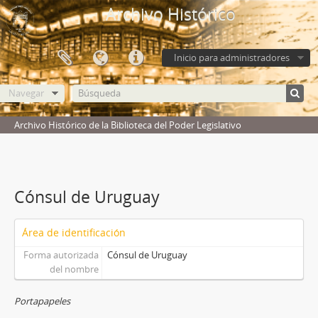
Archivo Histórico
Inicio para administradores
Navegar
Archivo Histórico de la Biblioteca del Poder Legislativo
Cónsul de Uruguay
Área de identificación
Forma autorizada
Cónsul de Uruguay
del nombre
Portapapeles